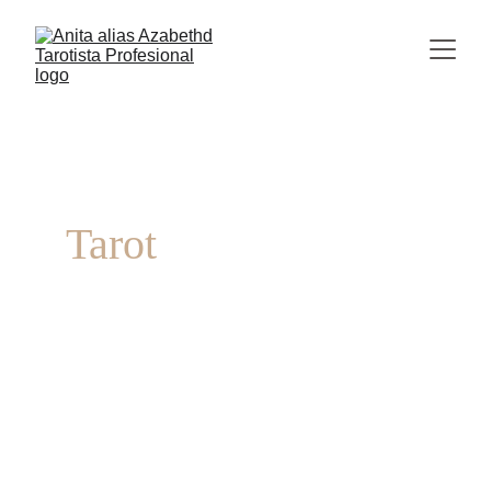
Anita alias Azabethd 
Experta en 
Tarot
+ de 25 años de experiencia
¡Bienvenid@s conoce mis servicios 
relacionados con el Tarot: Lecturas, clases, 
conferencias y eventos. Tanto presencial 
como online.