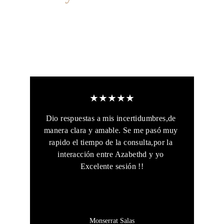
Descubre como he ayudado a otros en su 
crecimiento personal usando el Tarot como 
herramienta
★★★★★
Dio respuestas a mis incertidumbres,de 
manera clara y amable. Se me pasó muy 
rapido el tiempo de la consulta,por la 
interacción entre Azabethd y yo 
Excelente sesión !!
Monserrat Salas